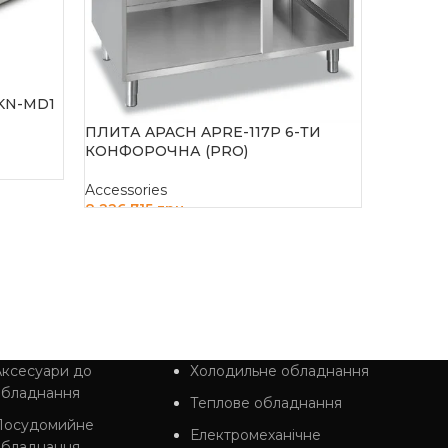
KN-MD1
ПЛИТА APACH APRE-117P 6-ТИ
ПЛИТА A
КОНФОРОЧНА (PRO)
КОНФОР
Accessories
Accessor
8 226 715
грн
8 375 8
ДОДАТИ В КОШИК
ДОДАТ
ксесуари до
Холодильне обладнання
обладнання
Теплове обладнання
Посудомийне
Електромеханічне
обладнання