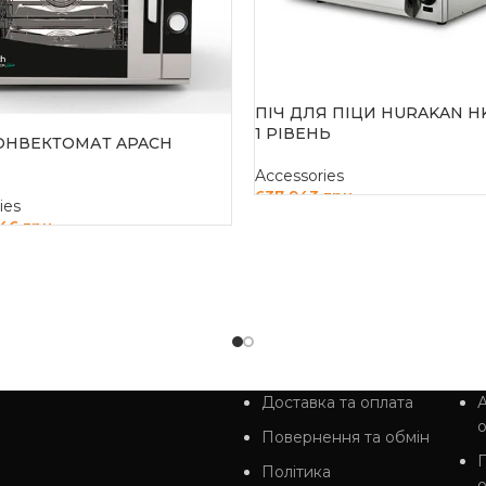
ПІЧ ДЛЯ ПІЦИ HURAKAN H
1 РІВЕНЬ
ОНВЕКТОМАТ APACH
Accessories
637 943
грн
ies
846
грн
ДОДАТИ В КОШИК
И В КОШИК
Доставка та оплата
А
Повернення та обмін
Політика