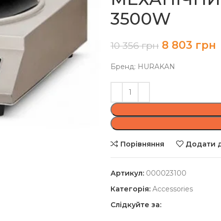
3500W
8 803
грн
10 356
грн
Бренд: HURAKAN
Порівняння
Додати д
Артикул:
000023100
Категорія:
Accessories
Слідкуйте за: