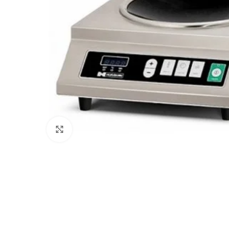
Клацніть, щоб збільшити