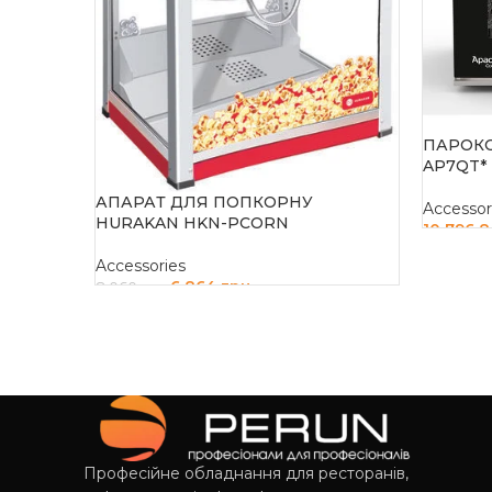
ПАРОК
AP7QT*
АПАРАТ ДЛЯ ПОПКОРНУ
Accessor
HURAKAN HKN-PCORN
10 796 
ДОДАТ
Accessories
6 864
грн
8 060
грн
ДОДАТИ В КОШИК
Професійне обладнання для ресторанів,