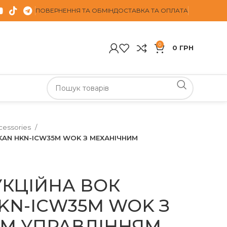
ПОВЕРНЕННЯ ТА ОБМІН
ДОСТАВКА ТА ОПЛАТА
0
0
ГРН
cessories
KAN HKN-ICW35M WOK З МЕХАНІЧНИМ
УКЦІЙНА ВОК
KN-ICW35M WOK З
М УПРАВЛІННЯМ,