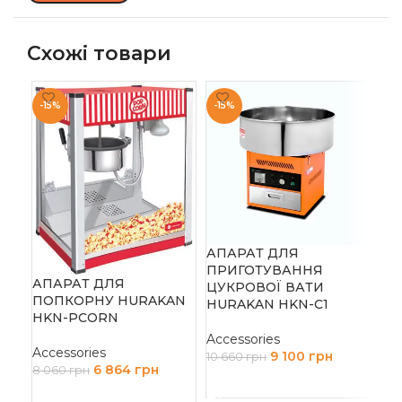
Схожі товари
-15%
-15%
АПАРАТ ДЛЯ
ПА
ПРИГОТУВАННЯ
AP
АПАРАТ ДЛЯ
ЦУКРОВОЇ ВАТИ
з 
ПОПКОРНУ HURAKAN
HURAKAN HKN-C1
HKN-PCORN
Acc
Accessories
17 
Accessories
9 100
грн
10 660
грн
Д
6 864
грн
8 060
грн
ДОДАТИ В КОШИК
ДОДАТИ В КОШИК