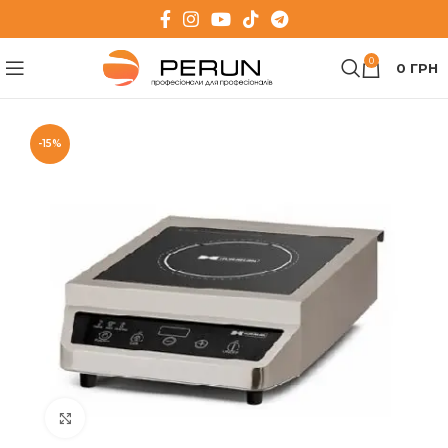
0
0
ГРН
-15%
Клацніть, щоб збільшити