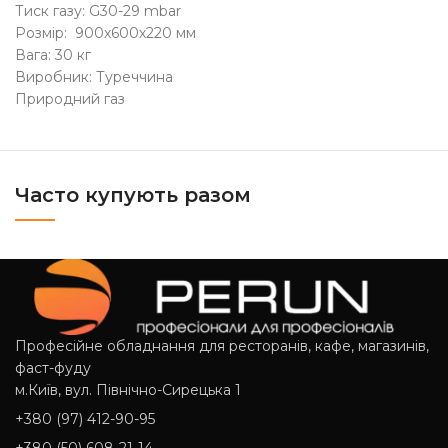
Тиск газу: G30-29 mbar
Розмір: 900х600х220 мм
Вага: 30 кг
Виробник: Туреччина
Природний газ
Часто купують разом
Професійне обладнання для ресторанів, кафе, магазинів,
фаст-фуду
м.Київ, вул. Північно-Сирецька 1
+380 (97) 412-90-95