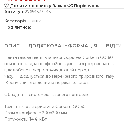
Додати до списку бажань
Порівняння
Артикул:
27654573445
Категорія:
Плити
Поділитись:
ОПИС
ДОДАТКОВА ІНФОРМАЦІЯ
ВІДГУКИ 
Плита газова настільна 6-конфоркова Görkem GO 60
призначена для професійної кухні, , які розраховані на
цілодобове використання довгий період
часу. Під’єднується до мережевого природного газу.
Корпус виготовлений із неіржавкої сталі.
Обладнана системою газового контролю
Технічні характеристики Görkem GO 60 :
Розмір конфорок: 200х200 мм.
Потужність: 14.4 кВт