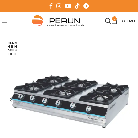
0
0
ГРН
НЕМА
Є В Н
АЯВН
ОСТІ