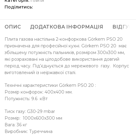
Категорія:
Плити
Поділитись:
ОПИС
ДОДАТКОВА ІНФОРМАЦІЯ
ВІДГУКИ 
Плита газова настільна 2-конфоркова Görkem PSO 20
призначена для професійної кухні. Görkem PSO 20 має
збільшену потужність пальників, розміром 300х300 мм,
які розраховані на цілодобове використання довгий
період часу. Під’єднується до мережевого газу. Корпус
виготовлений із неіржавкої сталі.
Технічні характеристики Görkem PSO 20 :
Розмір конфорок: 400х400 мм.
Потужність: 9.6 кВт
Тиск газу: G30-29 mbar
Розмір: 1000х600х300 мм
Вага: 36 кг
Виробник: Туреччина