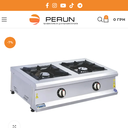
0
0
ГРН
-7%
Клацніть, щоб збільшити