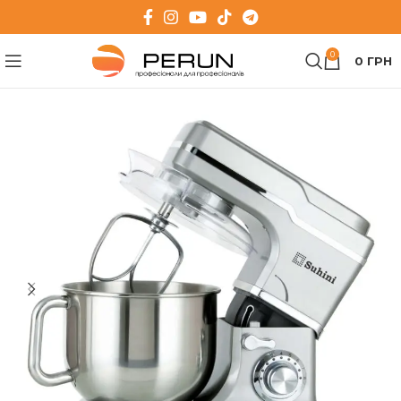
0
0
ГРН