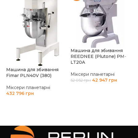
Машина для збивання
REEDNEE (Plutone) PM-
LT20A
Машина для збивання
Міксери планетарні
Fimar PLN40V (380)
М
42 947
грн
52 052
грн
S
Міксери планетарні
ДОДАТИ В КОШИК
432 796
грн
М
8
ДОДАТИ В КОШИК