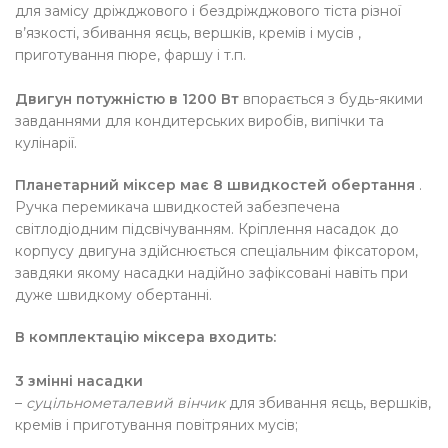
для замісу дріжджового і бездріжджового тіста різної
в’язкості, збивання яєць, вершків, кремів і мусів ,
приготування пюре, фаршу і т.п.
Двигун потужністю в 1200 Вт
впорається з будь-якими
завданнями для кондитерських виробів, випічки та
кулінарії.
Планетарний міксер
має 8 швидкостей обертання
.
Ручка перемикача швидкостей забезпечена
світлодіодним підсвічуванням.
Кріплення насадок до
корпусу двигуна здійснюється спеціальним фіксатором,
завдяки якому насадки надійно зафіксовані навіть при
дуже швидкому обертанні.
В комплектацію міксера входить:
3 змінні насадки
–
суцільнометалевий вінчик
для збивання яєць, вершків,
кремів і приготування повітряних мусів;