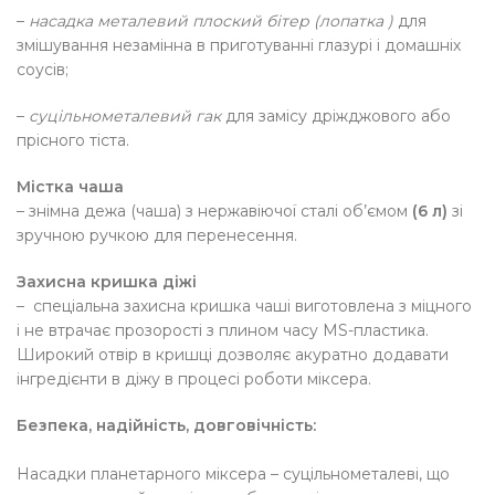
–
насадка металевий плоский бітер (лопатка
)
для
змішування незамінна в приготуванні глазурі і домашніх
соусів;
–
суцільнометалевий гак
для замісу дріжджового або
прісного тіста.
Містка чаша
– знімна дежа (чаша) з нержавіючої сталі об’ємом
(6 л)
зі
зручною ручкою для перенесення.
Захисна кришка діжі
– спеціальна захисна кришка чаші виготовлена ​​з міцного
і не втрачає прозорості з плином часу MS-пластика.
Широкий отвір в кришці дозволяє акуратно додавати
інгредієнти в діжу в процесі роботи міксера.
Безпека, надійність, довговічність:
Насадки планетарного міксера – суцільнометалеві, що