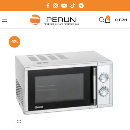
0
0
ГРН
-15%
Клацніть, щоб збільшити