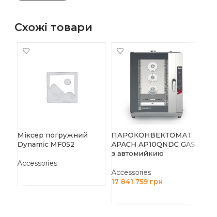
Схожі товари
-1
ПІ
AM
Міксер погружний
ПАРОКОНВЕКТОМАТ
Acc
Dynamic MF052
APACH AP10QNDC GAS
90 
з автомийкию
Accessories
Д
Accessories
ЧИТАТИ ДАЛІ
17 841 759
грн
ДОДАТИ В КОШИК