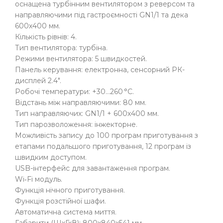
оснащена турбінним вентилятором з реверсом та
направляючими під гастроємності GN1/1 та дека
600х400 мм.
Кількість рівнів: 4.
Тип вентилятора: турбіна.
Режими вентилятора: 5 швидкостей.
Панель керування: електронна, сенсорний РК-
дисплей 2.4".
Робочі температури: +30…260 °C.
Відстань між направляючими: 80 мм.
Тип направляючих: GN1/1 + 600х400 мм.
Тип парозволоження: інжекторне.
Можливість запису до 100 програм приготування з
етапами подальшого приготування, 12 програм із
швидким доступом.
USB-інтерфейс для завантаження програм.
Wi‑Fi модуль.
Функція нічного приготування.
Функція розстійної шафи.
Автоматична система миття.
Габарити (ШхГхВ): 800х840х541 мм.