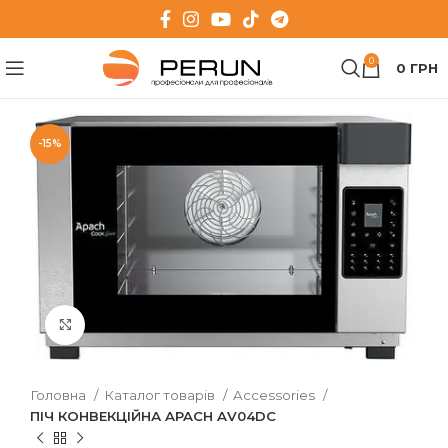
0
0
ГРН
-15%
Клацніть, щоб збільшити
Головна
Каталог товарів
Accessories
ПІЧ КОНВЕКЦІЙНА APACH AV04DC