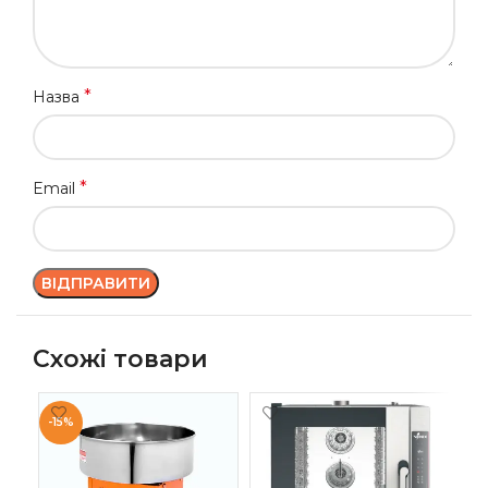
*
Назва
*
Email
Схожі товари
-15%
-1
ПІ