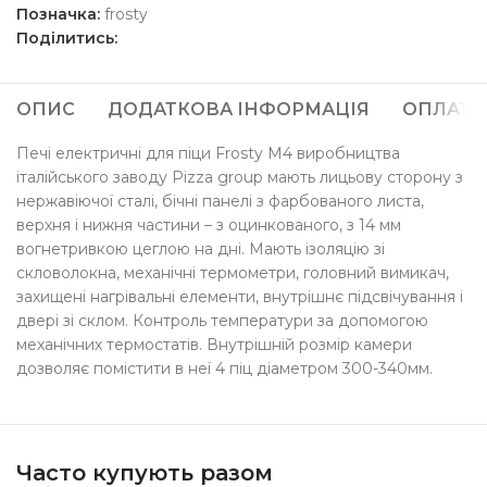
Позначка:
frosty
Поділитись:
ОПИС
ДОДАТКОВА ІНФОРМАЦІЯ
ОПЛАТА
Печі електричні для піци Frosty M4 виробництва
італійського заводу Pizza group мають лицьову сторону з
нержавіючої сталі, бічні панелі з фарбованого листа,
верхня і нижня частини – з оцинкованого, з 14 мм
вогнетривкою цеглою на дні. Мають ізоляцію зі
скловолокна, механічні термометри, головний вимикач,
захищені нагрівальні елементи, внутрішнє підсвічування і
двері зі склом. Контроль температури за допомогою
механічних термостатів. Внутрішній розмір камери
дозволяє помістити в неї 4 піц діаметром 300-340мм.
Часто купують разом