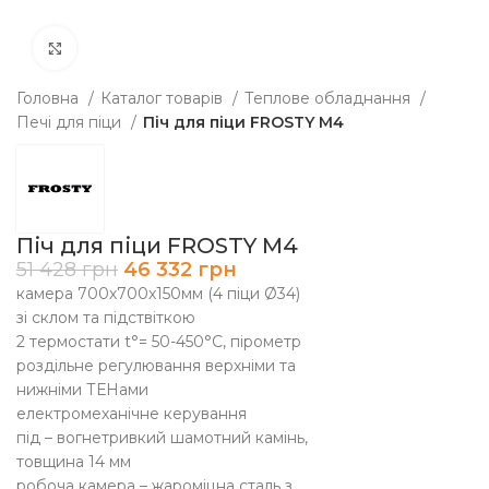
Клацніть, щоб збільшити
Головна
Каталог товарів
Теплове обладнання
Печі для піци
Піч для піци FROSTY M4
Піч для піци FROSTY M4
51 428
грн
46 332
грн
камера 700х700х150мм (4 піци Ø34)
зі склом та підствіткою
2 термостати t°= 50-450°C, пірометр
роздільне регулювання верхніми та
нижніми ТЕНами
електромеханічне керування
під – вогнетривкий шамотний камінь,
товщина 14 мм
робоча камера – жароміцна сталь з