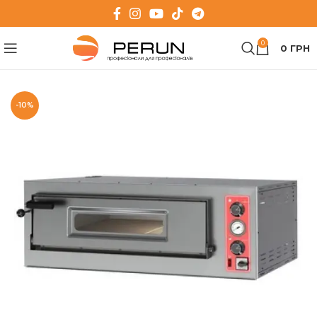
0
0
ГРН
-10%