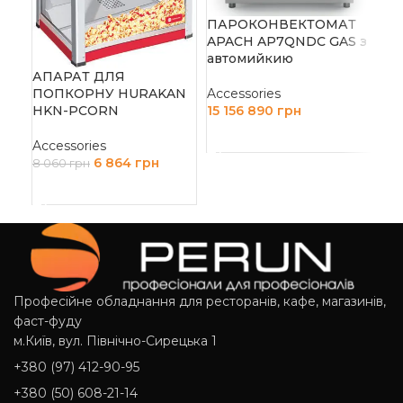
ПІ
AM
ПАРОКОНВЕКТОМАТ
APACH AP7QNDC GAS з
автомийкию
Acc
АПАРАТ ДЛЯ
90 
ПОПКОРНУ HURAKAN
Accessories
Д
HKN-PCORN
15 156 890
грн
ДОДАТИ В КОШИК
Accessories
6 864
грн
8 060
грн
ДОДАТИ В КОШИК
Професійне обладнання для ресторанів, кафе, магазинів,
фаст-фуду
м.Київ, вул. Північно-Сирецька 1
+380 (97) 412-90-95
+380 (50) 608-21-14