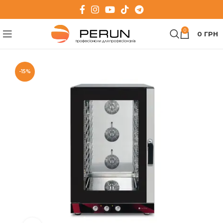
0
0
ГРН
-15%