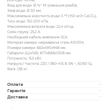
розподіл тепла).
Вхід для води: Ø ¾” M (зовнішня різьба).
Злив води: Ø 30 мм.
Максимальна жорсткість води: 5 °f (≈50 мг/л СаСО₃).
Тиск води: 150-200 кПа.
Максимальна витрата води: 22,4 л/год.
Сила струму: 25,2 А.
Необхідний кабель живлення: 5G4.
Матеріал камери: нержавіюча сталь AISI304.
Розміри камери: 660х490х948 мм.
Габарити (ШхГхВ): 817х888х1308 мм.
Потужність: 15,5 кВт.
Напруга / Частота: 220 / 380–415 В 3N ~, 50/60 Гц.
Вага: 128 кг.
Оплата
Гарантія
Доставка