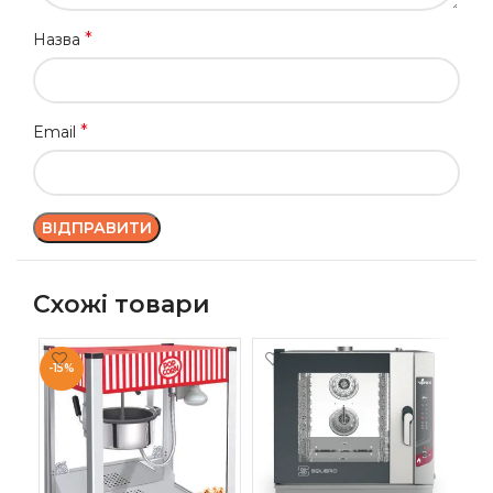
*
Назва
*
Email
Схожі товари
-15%
-1