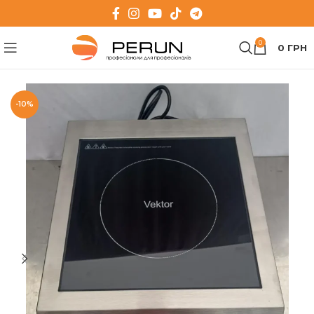
0
0
ГРН
-10%