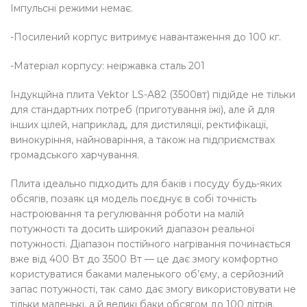
Імпульсні режими немає.
-Посилений корпус витримує навантаження до 100 кг.
-Матеріал корпусу: неіржавка сталь 201
Індукційна плита Vektor LS-A82 (3500вт) підійде не тільки
для стандартних потреб (приготування їжі), але й для
інших цілей, наприклад, для дистиляції, ректифікації,
винокуріння, найноваріння, а також на підприємствах
громадського харчування.
Плита ідеально підходить для баків і посуду будь-яких
обсягів, позаяк ця модель поєднує в собі точність
настроювання та регулювання роботи на малій
потужності та досить широкий діапазон реальної
потужності. Діапазон постійного нагрівання починається
вже від 400 Вт до 3500 Вт — це дає змогу комфортно
користуватися баками маленького об’єму, а серйозний
запас потужності, так само дає змогу використовувати не
тільки маленькі, а й великі баки обсягом до 100 літрів.