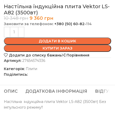
Настільна індукційна плита Vektor LS-
A82 (3500вт)
10 348
грн
9 360
грн
Замовити за телефоном:
+380 (50) 60-82-
114
ДОДАТИ В КОШИК
КУПИТИ ЗАРАЗ
Додати до списку бажань
Порівняння
Артикул:
27654574336
Категорія:
Плити
Поділитись:
ОПИС
ДОДАТКОВА ІНФОРМАЦІЯ
ВІДГУКИ 
Настільна індукційна плита Vektor LS-A82 (3500вт) Без
імпульсного режиму!!