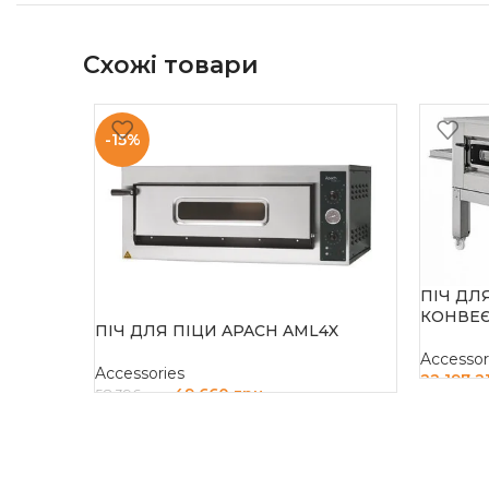
Схожі товари
-15%
ПІЧ ДЛ
КОНВЕ
ПІЧ ДЛЯ ПІЦИ APACH AML4X
Accessor
Accessories
22 197 2
49 660
грн
58 396
грн
ДОДАТ
ДОДАТИ В КОШИК