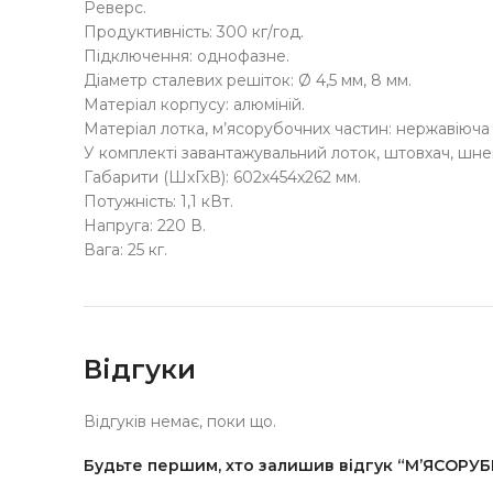
Реверс.
Продуктивність: 300 кг/год.
Підключення: однофазне.
Діаметр сталевих решіток: Ø 4,5 мм, 8 мм.
Матеріал корпусу: алюміній.
Матеріал лотка, м’ясорубочних частин: нержавіюча 
У комплекті завантажувальний лоток, штовхач, шнек +
Габарити (ШхГхВ): 602х454х262 мм.
Потужність: 1,1 кВт.
Напруга: 220 В.
Вага: 25 кг.
Відгуки
Відгуків немає, поки що.
Будьте першим, хто залишив відгук “М’ЯСОРУ