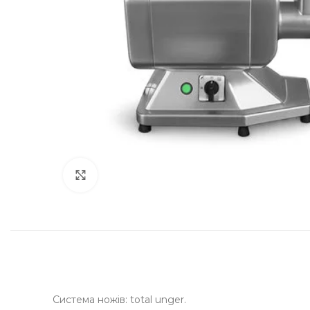
Клацніть, щоб збільшити
Система ножів: total unger.