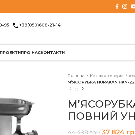
0-95
+38(050)608-21-14
 ПРОЕКТИ
ПРО НАС
КОНТАКТИ
Головна
Каталог товарів
Ac
М’ЯСОРУБКА HURAKAN HKN-22
М’ЯСОРУБК
ПОВНИЙ УН
37 824
гр
44 498
грн