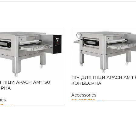
ПІЧ ДЛЯ ПІЦИ APACH AMT 
Я ПІЦИ APACH AMT 50
КОНВЕЄРНА
ЄРНА
Accessories
ies
29 687 310
грн
13
грн
ДОДАТИ В КОШИК
И В КОШИК