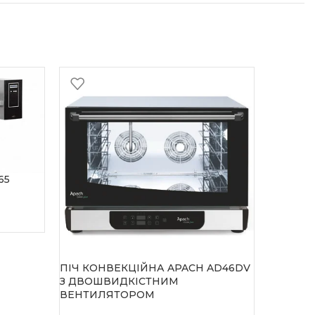
65
ПІЧ КОНВЕКЦІЙНА APACH AD46DV
ПЛИТА A
З ДВОШВИДКІСТНИМ
КОНФОР
ВЕНТИЛЯТОРОМ
Accessor