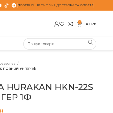
ПОВЕРНЕННЯ ТА ОБМІН
ДОСТАВКА ТА ОПЛАТА
0
0
ГРН
cessories
S ПОВНИЙ УНГЕР 1Ф
А HURAKAN HKN-22S
ГЕР 1Ф
н