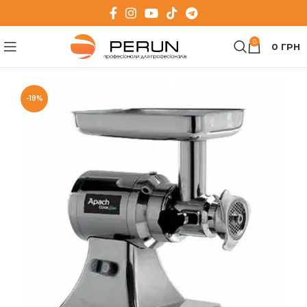
0
0
ГРН
-18%