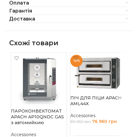
Оплата
Гарантія
Доставка
Схожі товари
-15%
-1
ПІ
AM
Acc
ПІЧ ДЛЯ ПІЦИ APACH
304
AML44X
Д
ПАРОКОНВЕКТОМАТ
Accessories
APACH AP10QNDC GAS
76 960
грн
90 532
грн
з автомийкию
ДОДАТИ В КОШИК
Accessories