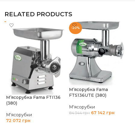
RELATED PRODUCTS
-20%
М
(
М’ясорубка Fama
П
FTS136UTE (380)
М’ясорубка Fama FTI136
(380)
М
М'ясорубки
6
67 142
грн
84 344
грн
М'ясорубки
72 072
грн
ДОДАТИ В КОШИК
ДОДАТИ В КОШИК