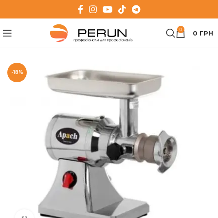
0
0
ГРН
-18%