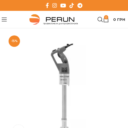
0
0
ГРН
-15%