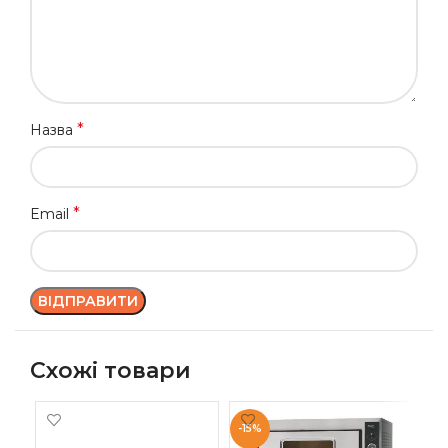
*
Назва
*
Email
Схожі товари
-15%
-1