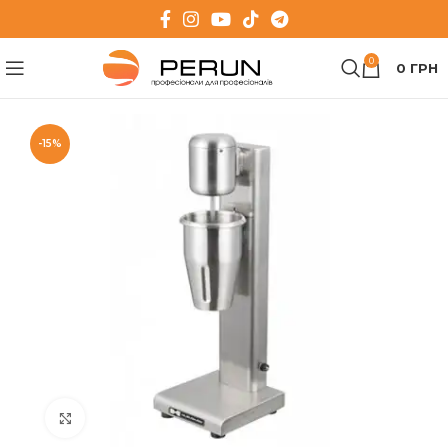
0
0
ГРН
-15%
Клацніть, щоб збільшити