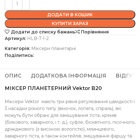
ДОДАТИ В КОШИК
КУПИТИ ЗАРАЗ
Додати до списку бажань
Порівняння
Артикул:
HLB-7-1-2
Категорія:
Міксери планетарні
Поділитись:
ОПИС
ДОДАТКОВА ІНФОРМАЦІЯ
ВІДГУКИ 
МІКСЕР ПЛАНЕТЕРНИЙ Vektor B20
Міксери Vektor мають три рівня регулювання швидкості і
3 насадки різного типу (віночок, лопата, спіраль), які
можуть бути обрані для замішування тіста, кремів
(білкового, заварного, і т. д.), суфле, бісквітного, пісочного,
дріжджового (з високою вологістю), млинцевого,
заварного тіста, а також коктейлів, змішування фаршу та