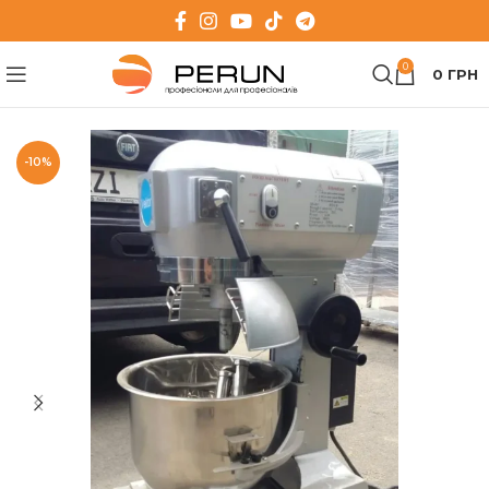
0
0
ГРН
-10%