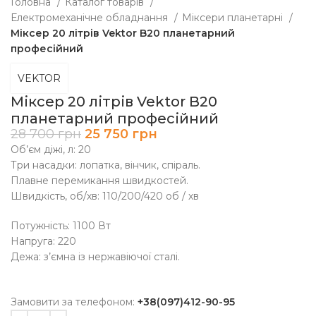
Головна
Каталог товарів
Електромеханічне обладнання
Міксери планетарні
Міксер 20 літрів Vektor B20 планетарний
професійний
VEKTOR
Міксер 20 літрів Vektor B20
планетарний професійний
28 700
грн
25 750
грн
Об’єм діжі, л: 20
Три насадки: лопатка, вінчик, спіраль.
Плавне перемикання швидкостей.
Швидкість, об/хв: 110/200/420 об / хв
Потужність: 1100 Вт
Напруга: 220
Дежа: з’ємна із нержавіючої сталі.
Замовити за телефоном:
+38(097)412-90-95