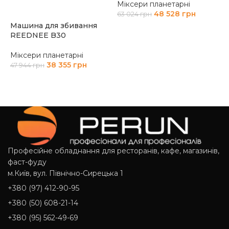
Міксери планетарні
48 528
грн
63 024
грн
Машина для збивання
М
ДОДАТИ В КОШИК
REEDNEE B30
2
Міксери планетарні
38 355
грн
47 944
грн
ДОДАТИ В КОШИК
Професійне обладнання для ресторанів, кафе, магазинів,
фаст-фуду
м.Київ, вул. Північно-Сирецька 1
+380 (97) 412-90-95
+380 (50) 608-21-14
+380 (95) 562-49-69