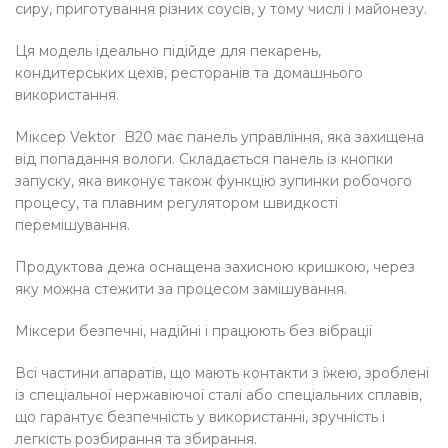
сиру, приготування різних соусів, у тому числі і майонезу.
Ця модель ідеально підійде для пекарень,
кондитерських цехів, ресторанів та домашнього
використання.
Міксер Vektor B20 має панель управління, яка захищена
від попадання вологи. Складається панель із кнопки
запуску, яка виконує також функцію зупинки робочого
процесу, та плавним регулятором швидкості
перемішування.
Продуктова дежа оснащена захисною кришкою, через
яку можна стежити за процесом замішування.
Міксери безпечні, надійні і працюють без вібрації
Всі частини апаратів, що мають контакти з їжею, зроблені
із спеціальної нержавіючої сталі або спеціальних сплавів,
що гарантує безпечність у використанні, зручність і
легкість розбирання та збирання.