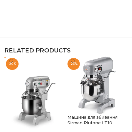
RELATED PRODUCTS
-20%
-23%
Машина для збивання
Sirman Plutone LT10
М
R