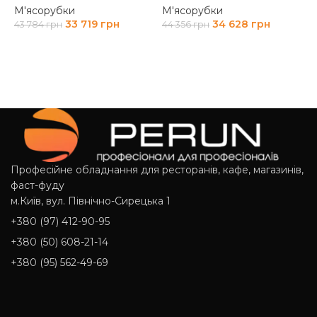
П
М'ясорубки
М'ясорубки
33 719
грн
34 628
грн
43 784
грн
44 356
грн
М
ДОДАТИ В КОШИК
ДОДАТИ В КОШИК
8
Професійне обладнання для ресторанів, кафе, магазинів,
фаст-фуду
м.Київ, вул. Північно-Сирецька 1
+380 (97) 412-90-95
+380 (50) 608-21-14
+380 (95) 562-49-69