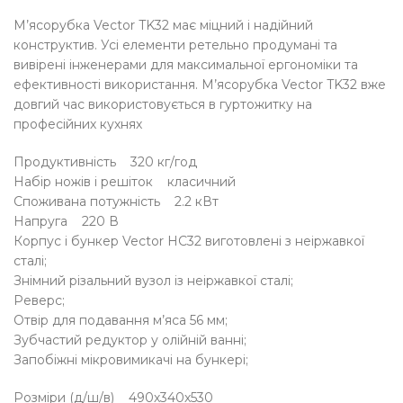
М’ясорубка Vector TK32 має міцний і надійний
конструктив. Усі елементи ретельно продумані та
вивірені інженерами для максимальної ергономіки та
ефективності використання. М’ясорубка Vector TK32 вже
довгий час використовується в гуртожитку на
професійних кухнях
Продуктивність 320 кг/год
Набір ножів і решіток класичний
Споживана потужність 2.2 кВт
Напруга 220 В
Корпус і бункер Vector HC32 виготовлені з неіржавкої
сталі;
Знімний різальний вузол із неіржавкої сталі;
Реверс;
Отвір для подавання м’яса 56 мм;
Зубчастий редуктор у олійній ванні;
Запобіжні мікровимикачі на бункері;
Розміри (д/ш/в) 490х340х530