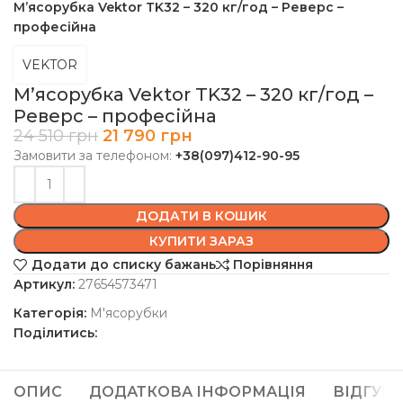
М’ясорубка Vektor TK32 – 320 кг/год – Реверс –
професійна
VEKTOR
М’ясорубка Vektor TK32 – 320 кг/год –
Реверс – професійна
24 510
грн
21 790
грн
Замовити за телефоном:
+38(097)412-90-95
ДОДАТИ В КОШИК
КУПИТИ ЗАРАЗ
Додати до списку бажань
Порівняння
Артикул:
27654573471
Категорія:
М'ясорубки
Поділитись:
ОПИС
ДОДАТКОВА ІНФОРМАЦІЯ
ВІДГУКИ 