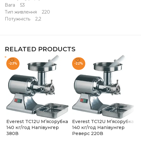
Вага 53
Тип живлення 220
Потужність 2,2
RELATED PRODUCTS
-23%
-22%
Everest TC12U М’ясорубка
Everest TC12U М’ясорубка
140 кг/год Напівунгер
140 кг/год Напівунгер
М
380В
Реверс 220В
F
Н