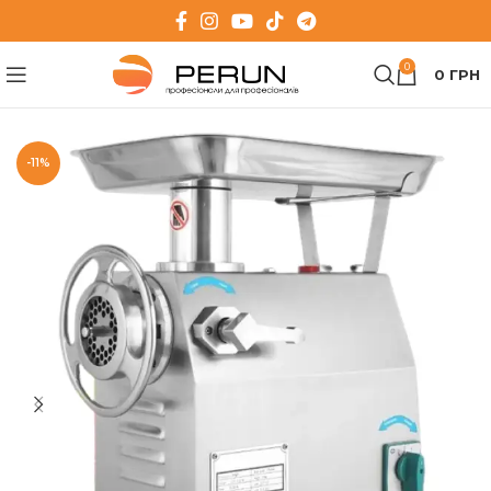
0
0
ГРН
-11%