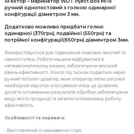
Ін’єктор – маринатор WDT Inject Box MI1x
ручний однопостовий з голкою одинарної
конфігурації діаметром 3 мм.
Додатково можливо придбати голки:
одинарної (370грн), подвійної (550грн) та
потрійної конфігурації(650грн) діаментром 3мм.
Використовується для підвищення смакових якостей та
ніжності м’яса. Робота машини відбувається в
напівавтоматичному режимі, забезпечуючи високий
рівень ефективності. Розсіл під тиском подається через
ручний пістолет-дозатор, яким оператор легко регулює
необхідний відсоток ін’єктування м’яса, це дозволяє
досягти оптимальних результатів обробки забезпечуючи
вищу якість продукції та загалом оптимізовану робочу
ефективність.
Особливості та переваги:
• Виготовлений із нержавіючої сталі.