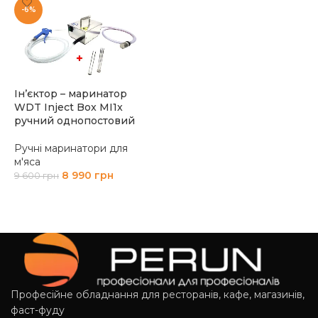
-6%
Ін’єктор – маринатор
WDT Inject Box MI1x
ручний однопостовий
Ручні маринатори для
м'яса
8 990
грн
9 600
грн
ДОДАТИ В КОШИК
Професійне обладнання для ресторанів, кафе, магазинів,
фаст-фуду