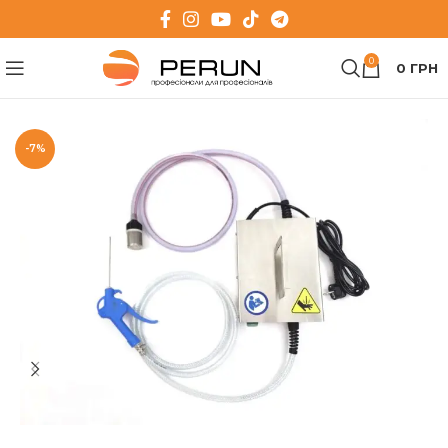
0
0
ГРН
-7%