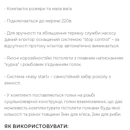
• Компактні розміри та мала вага.
• Підключається до мережі 220в.
• Для зручності та збільшення терміну служби насосу
даний ін’єктор оснащений системою “stop control” – за
відсутності протоку ін’єктор автоматично вимикається.
• Якісні корозійностійкі пістолети з плавним натисканням
“курка” і різьбовим з’єднанням голок.
• Система «easy start» – самостійний забір розсілу з
ємності.
• У комплекті поставляються голки на різьбі
суцільнозварної конструкції, голки взаємозамінні, що дає
можливість комплектувати пістолети голками будь-якої
кількості та різної товщини 3мм для м’яса, 2мм для риби.
ЯК ВИКОРИСТОВУВАТИ: