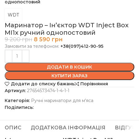
однопостовий
WDT
Маринатор – Ін’єктор WDT Inject Box
MI1x ручний однопостовий
9 200
грн
8 590
грн
Замовити за телефоном:
+38(097)412-90-95
ДОДАТИ В КОШИК
КУПИТИ ЗАРАЗ
Додати до списку бажань
Порівняння
Артикул:
27654573474-1-4-1-1
Категорія:
Ручні маринатори для м'яса
Поділитись:
ОПИС
ДОДАТКОВА ІНФОРМАЦІЯ
ВІДГУКИ 