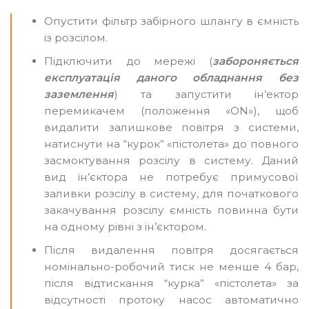
Опустити фільтр забірного шлангу в ємність
із розсілом.
Підключити до мережі (
забороняється
експлуатація даного обладнання без
заземлення
) та запустити ін’ектор
перемикачем (положення «ON»), щоб
видалити залишкове повітря з системи,
натиснути на “курок” «пістолета» до повного
засмоктування розсілу в систему. Даний
вид ін’єктора не потребує примусової
заливки розсілу в систему, для початкового
закачування розсілу ємність повинна бути
на одному рівні з ін’єктором.
Після видалення повітря досягається
номінально-робочий тиск не менше 4 бар,
після відтискання “курка” «пістолета» за
відсутності протоку насос автоматично