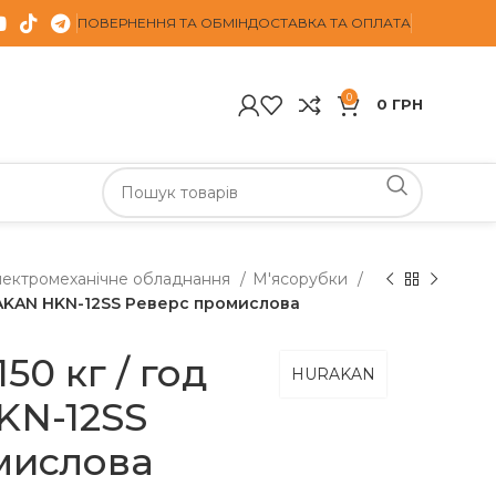
ПОВЕРНЕННЯ ТА ОБМІН
ДОСТАВКА ТА ОПЛАТА
0
0
ГРН
лектромеханічне обладнання
М'ясорубки
RAKAN HKN-12SS Реверс промислова
50 кг / год
HURAKAN
N-12SS
мислова