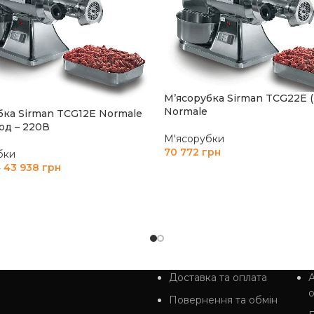
М’ясорубка Sirman TCG22E (
Normale
бка Sirman TCG12E Normale
год – 220В
М'ясорубки
70 772
грн
бки
43 938
грн
н
ДОДАТИ В КОШИК
И В КОШИК
Доставка та оплата
А
Повернення та обмін