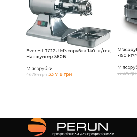
М’ясору
Everest TC12U М’ясорубка 140 кг/год
-150 кг/
Напівунгер 380В
М'ясору
М'ясорубки
55 276
гр
33 719
грн
43 784
грн
ДОДАТ
ДОДАТИ В КОШИК