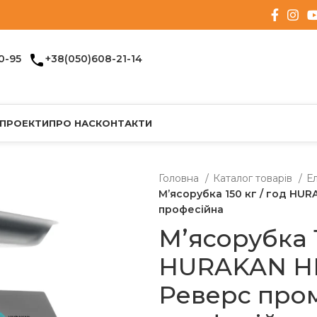
0-95
+38(050)608-21-14
 ПРОЕКТИ
ПРО НАС
КОНТАКТИ
Головна
Каталог товарів
Е
Мʼясорубка 150 кг / год HU
професійна
Мʼясорубка 1
HURAKAN HK
Реверс про