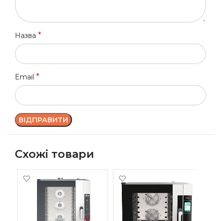
*
Назва
*
Email
Схожі товари
-1
ПІ
AM