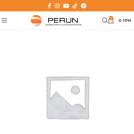
0
0
ГРН