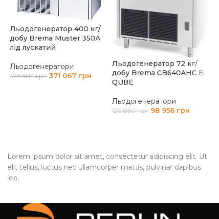
Льодогенератор 400 кг/
добу Brema Muster 350A
лід лускатий
Льодогенератор 72 кг/
Льодогенератори
добу Brema CB640AHC B-
371 067
грн
476 684
грн
Л
QUBE
G
ДОДАТИ В КОШИК
Льодогенератори
Л
98 956
грн
126 880
грн
1
ДОДАТИ В КОШИК
Lorem ipsum dolor sit amet, consectetur adipiscing elit. Ut
elit tellus, luctus nec ullamcorper mattis, pulvinar dapibus
leo.