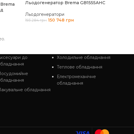
Льодогенератор Brema GB1555AHC
 Brema
ДОДАТ
ід
Льодогенератори
150 748
грн
193 284
грн
ДОДАТИ В КОШИК
eo.
ксесуари до
Холодильне обладнання
обладнання
Теплове обладнання
Посудомийне
Електромеханічне
обладнання
обладнання
Пакувальне обладнання