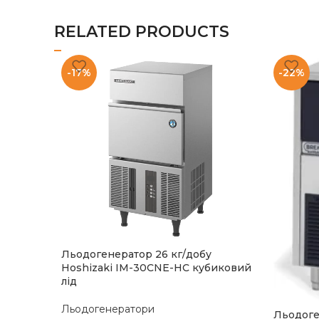
RELATED PRODUCTS
-17%
-22%
Льодогенератор 26 кг/добу
Hoshizaki IM-30CNE-HC кубиковий
лід
Льодогенератори
Льодоге