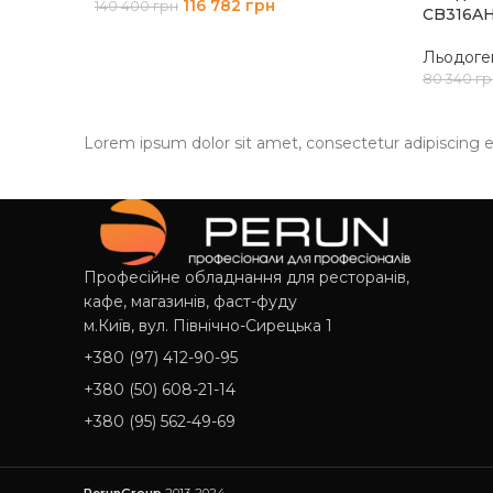
116 782
грн
140 400
грн
CB316A
ДОДАТИ В КОШИК
Льодоге
80 340
гр
ДОДАТ
Lorem ipsum dolor sit amet, consectetur adipiscing elit
Професійне обладнання для ресторанів,
кафе, магазинів, фаст-фуду
м.Київ, вул. Північно-Сирецька 1
+380 (97) 412-90-95
+380 (50) 608-21-14
+380 (95) 562-49-69