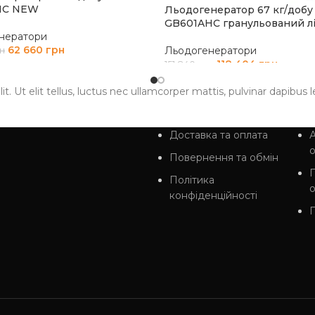
HC NEW
Льодогенератор 67 кг/добу
GB601AHC гранульований л
нератори
62 660
грн
Льодогенератори
н
118 404
грн
151 840
грн
И В КОШИК
ДОДАТИ В КОШИК
. Ut elit tellus, luctus nec ullamcorper mattis, pulvinar dapibus l
Доставка та оплата
А
Повернення та обмін
Політика
конфіденційності