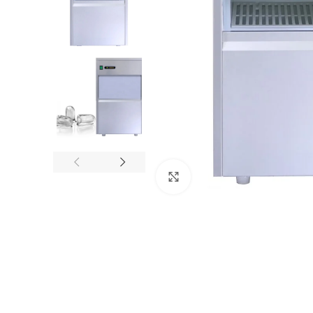
Клацніть, щоб збільшити