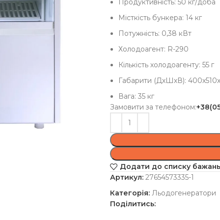
Продуктивність: 50 кг/доба
Місткість бункера: 14 кг
Потужність: 0,38 кВт
Холодоагент: R-290
Кількість холодоагенту: 55 г
Габарити (ДхШхВ): 400х510
Вага: 35 кг
Замовити за телефоном:
+38(0
Додати до списку бажан
Артикул:
27654573335-1
Категорія:
Льодогенератори
Поділитись: