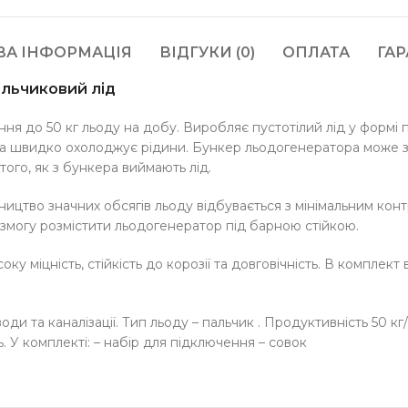
ВА ІНФОРМАЦІЯ
ВІДГУКИ (0)
ОПЛАТА
ГАР
альчиковий лід
я до 50 кг льоду на добу. Виробляє пустотілий лід у формі 
та швидко охолоджує рідини. Бункер льодогенератора може зб
того, як з бункера виймають лід.
ництво значних обсягів льоду відбувається з мінімальним кон
змогу розмістити льодогенератор під барною стійкою.
ку міцність, стійкість до корозії та довговічність. В комплект
и та каналізації. Тип льоду – пальчик . Продуктивність 50 кг
 У комплекті: – набір для підключення – совок