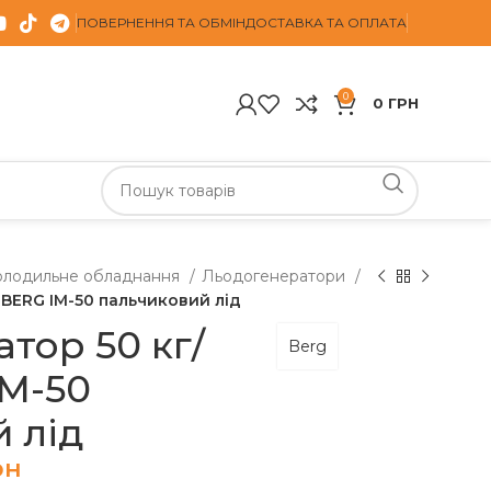
ПОВЕРНЕННЯ ТА ОБМІН
ДОСТАВКА ТА ОПЛАТА
0
0
ГРН
олодильне обладнання
Льодогенератори
BERG ІМ-50 пальчиковий лід
тор 50 кг/
Berg
ІМ-50
 лід
рн