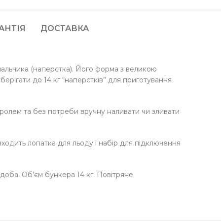
АНТІЯ
ДОСТАВКА
пальчика (наперстка). Його форма з великою
ерігати до 14 кг “наперстків” для приготування
тролем та без потреби вручну наливати чи зливати
 входить лопатка для льоду і набір для підключення
/доба. Об’єм бункера 14 кг. Повітряне