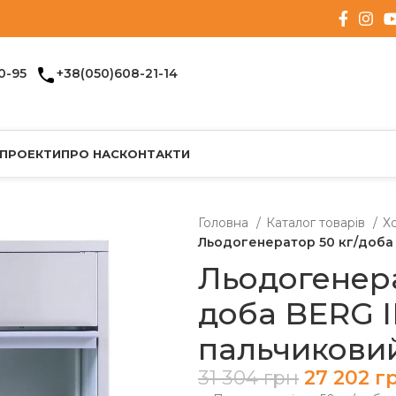
0-95
+38(050)608-21-14
 ПРОЕКТИ
ПРО НАС
КОНТАКТИ
Головна
Каталог товарів
Х
Льодогенератор 50 кг/доба 
Льодогенера
доба BERG 
пальчиковий
31 304
грн
27 202
г