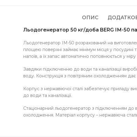
ОПИС
ДОДАТКО
Льодогенератор 50 кг/доба BERG ІМ-50 п
Льодогенератор IM-50 розрахований на виготовленн
площею поверхні займає мінімум місця у посудині 
напоїв, а їх запас автоматично поповнюється у міру 
Завдяки підключенню до води та каналізації вироб
воду. Конструкція з повітряним охолодженням дає 
Корпус з нержавіючої сталі забезпечує приладу висо
до води та каналізації.
Стаціонарний льодогенератор з підключенням до вод
охолодження. Матеріал корпусу – нержавіюча сталь.