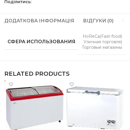
Поділитись:
ДОДАТКОВА ІНФОРМАЦІЯ
ВІДГУКИ (0)
ОП
HoReCa|Fast-food|
СФЕРА ИСПОЛЬЗОВАНИЯ
Уличная торговля|
Торговые магазины
RELATED PRODUCTS
С
R