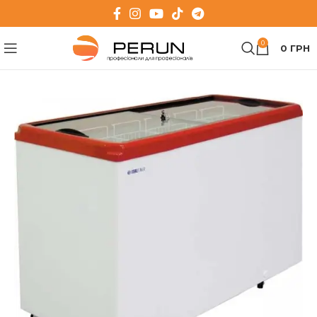
0
0
ГРН