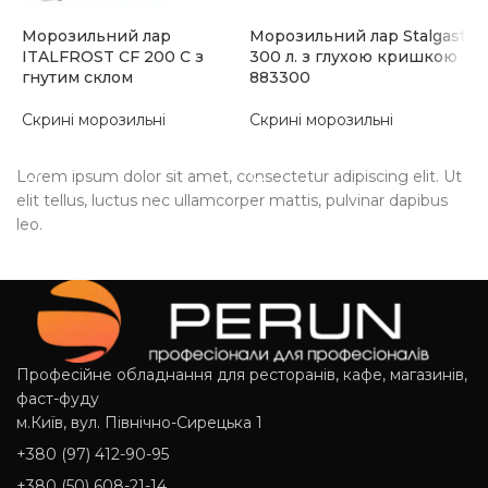
к
Морозильний лар
Морозильний лар Stalgast
С
ITALFROST CF 200 C з
300 л. з глухою кришкою
5
гнутим склом
883300
Скрині морозильні
Скрині морозильні
ЧИТАТИ ДАЛІ
ЧИТАТИ ДАЛІ
Lorem ipsum dolor sit amet, consectetur adipiscing elit. Ut
elit tellus, luctus nec ullamcorper mattis, pulvinar dapibus
leo.
Професійне обладнання для ресторанів, кафе, магазинів,
фаст-фуду
м.Київ, вул. Північно-Сирецька 1
+380 (97) 412-90-95
+380 (50) 608-21-14