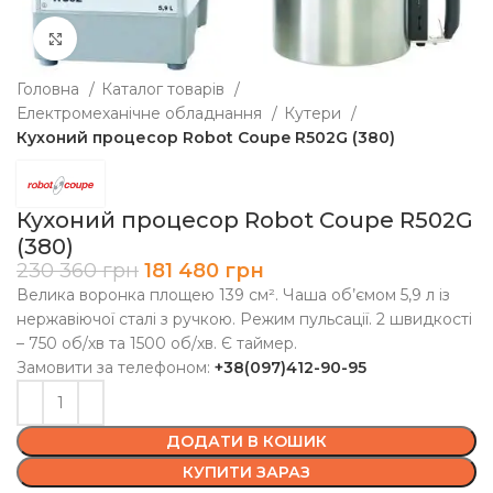
Клацніть, щоб збільшити
Головна
Каталог товарів
Електромеханічне обладнання
Кутери
Кухоний процесор Robot Coupe R502G (380)
Кухоний процесор Robot Coupe R502G
(380)
230 360
грн
181 480
грн
Велика воронка площею 139 см². Чаша об’ємом 5,9 л із
нержавіючої сталі з ручкою. Режим пульсації. 2 швидкості
– 750 об/хв та 1500 об/хв. Є таймер.
Замовити за телефоном:
+38(097)412-90-95
ДОДАТИ В КОШИК
КУПИТИ ЗАРАЗ