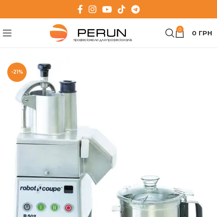
0
0
ГРН
-21%