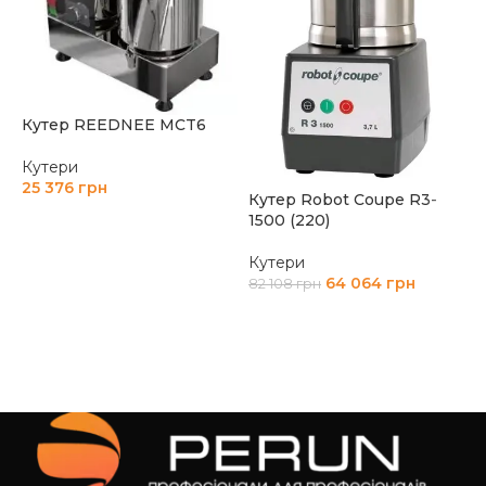
К
Кутер REEDNEE MCT6
К
Кутери
1
25 376
грн
Кутер Robot Coupe R3-
ДОДАТИ В КОШИК
1500 (220)
Кутери
64 064
грн
82 108
грн
ДОДАТИ В КОШИК