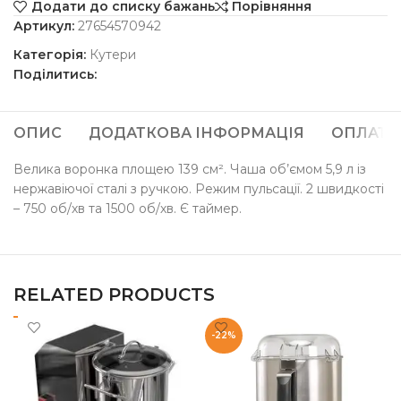
Додати до списку бажань
Порівняння
Артикул:
27654570942
Категорія:
Кутери
Поділитись:
ОПИС
ДОДАТКОВА ІНФОРМАЦІЯ
ОПЛАТА
Велика воронка площею 139 см². Чаша об’ємом 5,9 л із
нержавіючої сталі з ручкою. Режим пульсації. 2 швидкості
– 750 об/хв та 1500 об/хв. Є таймер.
RELATED PRODUCTS
-22%