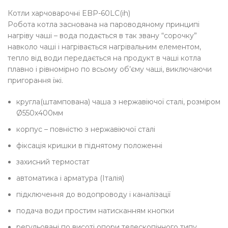
Котли харчоварочні EBP-60LC(ih)
Робота котла заснована на пароводяному принципі
нагріву чаші – вода подається в так звану “сорочку”
навколо чаші і нагрівається нагрівальним елементом,
тепло від води передається на продукт в чаші котла
плавно і рівномірно по всьому об’єму чаші, виключаючи
пригорання їжі.
кругла(штампована) чаша з нержавіючої сталі, розміром
Ø550х400мм
корпус – повністю з нержавіючої сталі
фіксація кришки в піднятому положенні
захисний термостат
автоматика і арматура (Італія)
підключення до водопроводу і каналізації
подача води простим натисканням кнопки
регульовані по висоті опори телескопічного типу