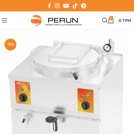
0
0
ГРН
-15%