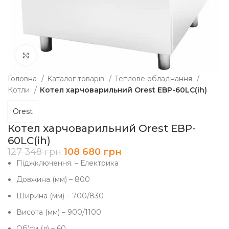
Клацніть, щоб збільшити
Головна
Каталог товарів
Теплове обладнання
Котли
Котел харчоварильний Orest EBP-60LC(ih)
Orest
Котел харчоварильний Orest EBP-
60LC(ih)
127 348
грн
108 680
грн
Піджключення. – Електрика
Довжина (мм) – 800
Ширина (мм) – 700/830
Висота (мм) – 900/1100
Об’єм (л) – 60