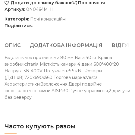
Додати до списку бажань
Порівняння
Артикул:
0N0464M_H
Категорія:
Печі конвекційні
Поділитись:
ОПИС
ДОДАТКОВА ІНФОРМАЦІЯ
ВІДГУКИ 
Відстань між протвенями:80 мм Вага:40 кг Країна
виробник:Італія Місткість камери:4 деки 600*400*20
Напруга:3N 400V Потужність:5.5 кВт Розміри
(ДхШхВ):720х690х560 Торгова марка:Vesta
Характеристики:Зволоження.Двері подвійне
скло.Галогенні лампи.AISI430.Ручне управління,2 двигуни
без реверсу.
Часто купують разом