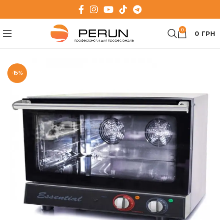
0
0
ГРН
-15%