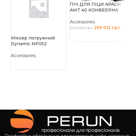
ПІЧ ДЛЯ ПІЦИ APACH
AMT 40 КОНВЕЄРНА
ПІ
AM
Accessories
259 012
грн
304 720
грн
Acc
ДОДАТИ В КОШИК
Міксер погружний
22 
Dynamic MF052
Д
Accessories
ЧИТАТИ ДАЛІ