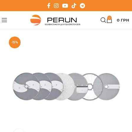
0
0
ГРН
-15%