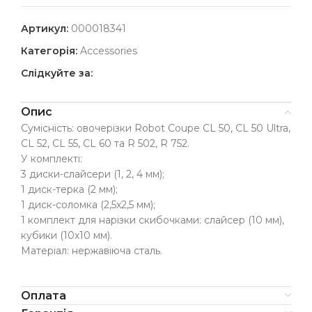
Артикул:
000018341
Категорія:
Accessories
Слідкуйте за:
Опис
Сумісність: овочерізки Robot Coupe CL 50, CL 50 Ultra,
CL 52, CL 55, CL 60 та R 502, R 752.
У комплекті:
3 диски-слайсери (1, 2, 4 мм);
1 диск-терка (2 мм);
1 диск-соломка (2,5х2,5 мм);
1 комплект для нарізки скибочками: слайсер (10 мм),
кубики (10х10 мм).
Матеріал: нержавіюча сталь.
Оплата