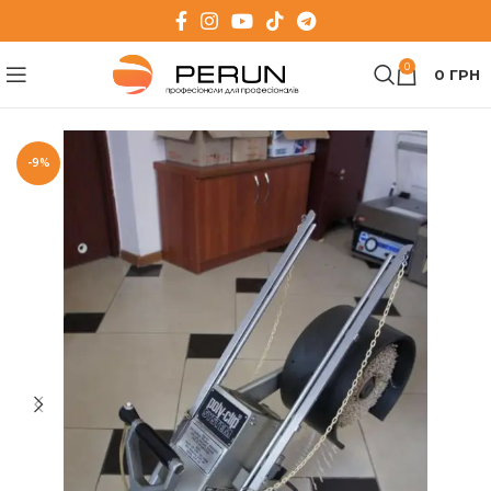
0
0
ГРН
-9%