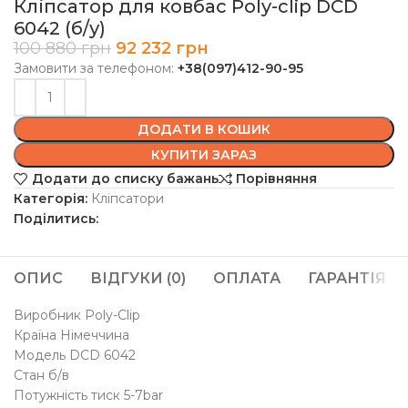
Кліпсатор для ковбас Poly-clip DCD
6042 (б/у)
100 880
грн
92 232
грн
Замовити за телефоном:
+38(097)412-90-95
ДОДАТИ В КОШИК
КУПИТИ ЗАРАЗ
Додати до списку бажань
Порівняння
Категорія:
Кліпсатори
Поділитись:
ОПИС
ВІДГУКИ (0)
ОПЛАТА
ГАРАНТІЯ
Виробник Poly-Clip
Країна Німеччина
Модель DCD 6042
Стан б/в
Потужність тиск 5-7bar