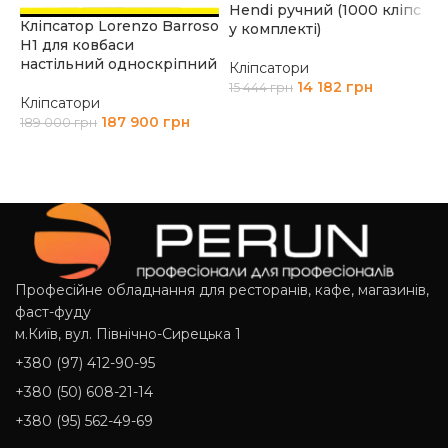
Hendi ручний (1000 кліпс
н
Кліпсатор Lorenzo Barroso
у комплекті)
V
Н1 для ковбаси
4
настільний односкріпний
Кліпсатори
14 182
грн
К
15 444
грн
Кліпсатори
8
ДОДАТИ В КОШИК
187 900
грн
189 000
грн
ДОДАТИ В КОШИК
Професійне обладнання для ресторанів, кафе, магазинів,
фаст-фуду
м.Київ, вул. Північно-Сирецька 1
+380 (97) 412-90-95
+380 (50) 608-21-14
+380 (95) 562-49-69