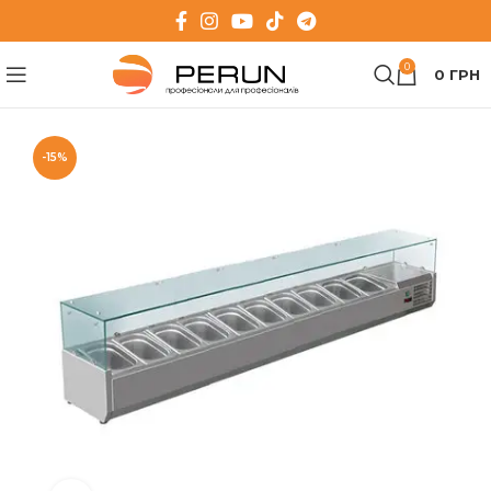
0
0
ГРН
-15%