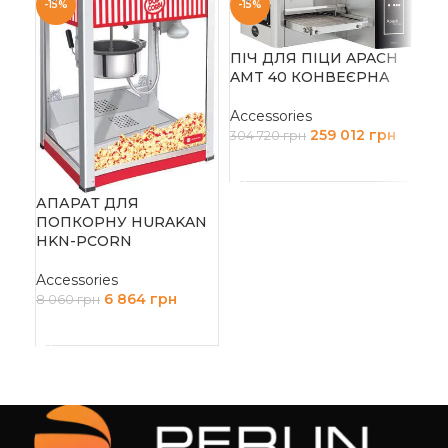
-15%
-15%
ПІЧ ДЛЯ ПІЦИ APACH
AMT 40 КОНВЕЄРНА
Accessories
259 012
грн
304 720
грн
ДОДАТИ В КОШИК
ПЛ
77
АПАРАТ ДЛЯ
КО
ПОПКОРНУ HURAKAN
ДУ
HKN-PCORN
Acc
Accessories
8 
6 864
грн
8 060
грн
Д
ДОДАТИ В КОШИК