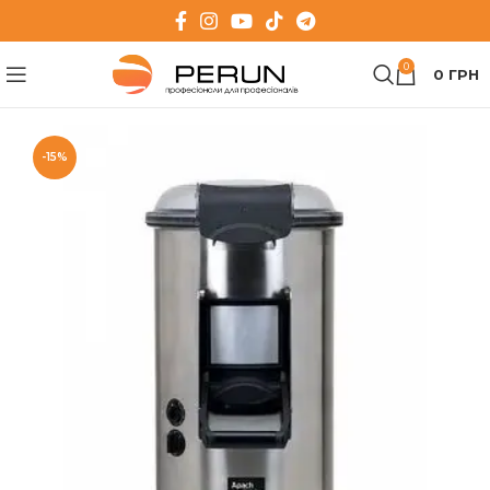
0
0
ГРН
-15%