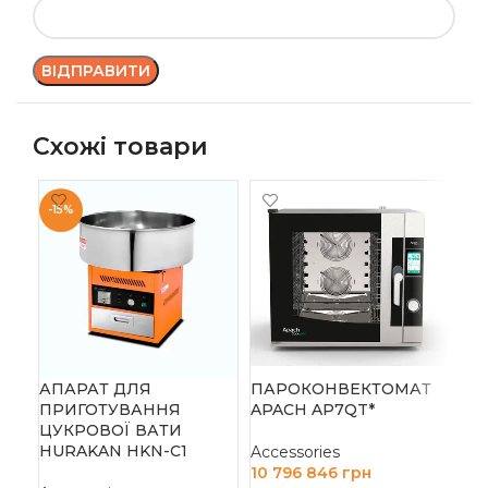
Схожі товари
-15%
-1
ПІ
AM
Acc
304
Д
АПАРАТ ДЛЯ
ПАРОКОНВЕКТОМАТ
ПРИГОТУВАННЯ
APACH AP7QT*
ЦУКРОВОЇ ВАТИ
HURAKAN HKN-C1
Accessories
10 796 846
грн