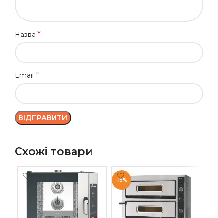
*
Назва
*
Email
Схожі товари
-15%
-1
ПІ
AM