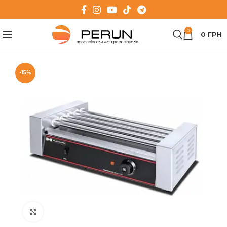
0
0
ГРН
-15%
Клацніть, щоб збільшити