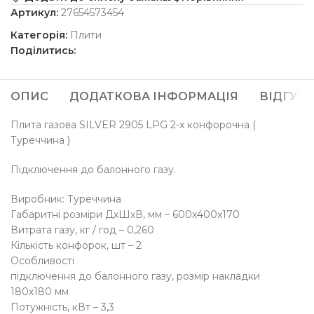
Артикул:
27654573454
Категорія:
Плити
Поділитись:
ОПИС
ДОДАТКОВА ІНФОРМАЦІЯ
ВІДГУКИ 
Плита газова SILVER 2905 LPG 2-х конфорочна (
Туреччина )
Підключення до балонного газу.
Виробник: Туреччина
Габаритні розміри ДхШхВ, мм – 600х400х170
Витрата газу, кг / год – 0,260
Кількість конфорок, шт – 2
Особливості
підключення до балонного газу, розмір накладки
180х180 мм
Потужність, кВт – 3,3