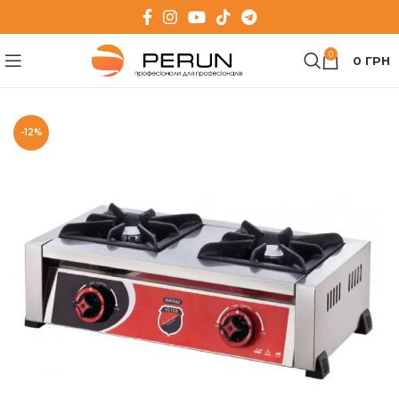
0
0
ГРН
-12%