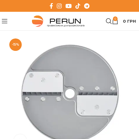
0
0
ГРН
-15%