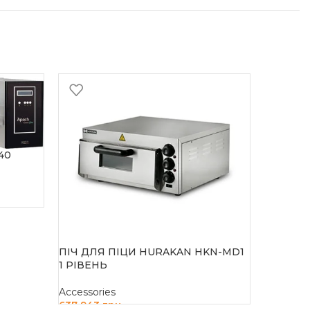
40
ПІЧ ДЛЯ ПІЦИ HURAKAN HKN-MD1
1 РІВЕНЬ
ПІЧ КО
Accessories
Accessor
637 943
грн