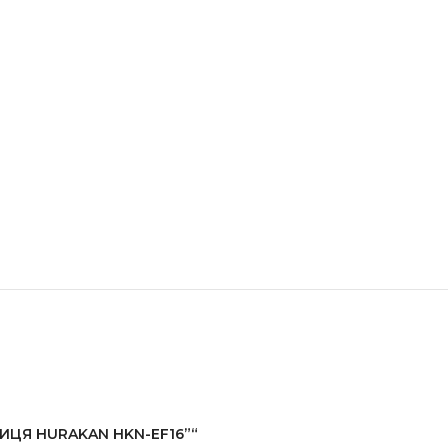
НИЦЯ HURAKAN HKN-EF16”“