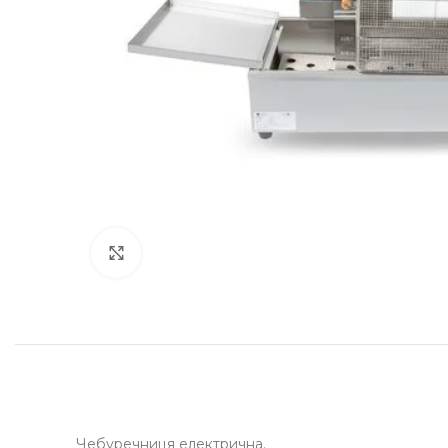
Клацніть, щоб збільшити
Чебуречниця електрична.