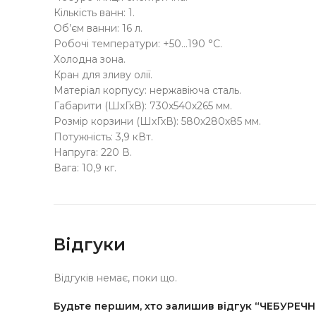
Кількість ванн: 1.
Об’єм ванни: 16 л.
Робочі температури: +50…190 °С.
Холодна зона.
Кран для зливу олії.
Матеріал корпусу: нержавіюча сталь.
Габарити (ШхГхВ): 730х540х265 мм.
Розмір корзини (ШхГхВ): 580х280х85 мм.
Потужність: 3,9 кВт.
Напруга: 220 В.
Вага: 10,9 кг.
Відгуки
Відгуків немає, поки що.
Будьте першим, хто залишив відгук “ЧЕБУРЕЧ