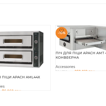
-15%
ПІЧ ДЛЯ ПІЦИ APACH AMT 
КОНВЕЄРНА
Accessories
259 012
грн
304 720
грн
Я ПІЦИ APACH AML44X
ДОДАТИ В КОШИК
ies
76 960
грн
н
И В КОШИК