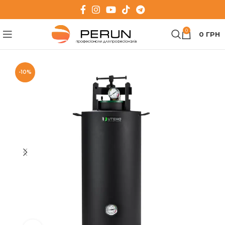
0
0
ГРН
-10%