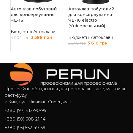
Автоклав побутовий
Автоклав побутовий
Ав
для консервування
для консервування
дл
ЧЕ-16
ЧЕ-16 electro
ЧЕ
(Універсальний)
Бюджетні Автоклави
Бю
3 588
грн
Бюджетні Автоклави
4 004
грн
4 3
5 616
грн
6 240
грн
ДОДАТИ В КОШИК
Д
ДОДАТИ В КОШИК
Професійне обладнання для ресторанів, кафе, магазинів,
фаст-фуду
м.Київ, вул. Північно-Сирецька 1
+380 (97) 412-90-95
+380 (50) 608-21-14
+380 (95) 562-49-69