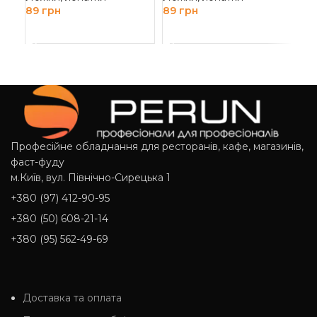
Д
89
грн
89
грн
ДОДАТИ В КОШИК
ДОДАТИ В КОШИК
Професійне обладнання для ресторанів, кафе, магазинів,
фаст-фуду
м.Київ, вул. Північно-Сирецька 1
+380 (97) 412-90-95
+380 (50) 608-21-14
+380 (95) 562-49-69
Доставка та оплата