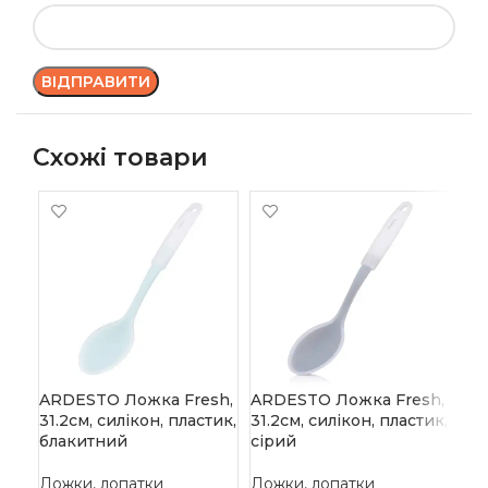
Схожі товари
AR
Ge
си
ста
ARDESTO Ложка Fresh,
ARDESTO Ложка Fresh,
31.2см, силікон, пластик,
31.2см, силікон, пластик,
Ло
блакитний
сірий
15
Ложки, лопатки
Ложки, лопатки