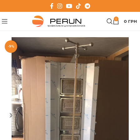
0
0
ГРН
-9%