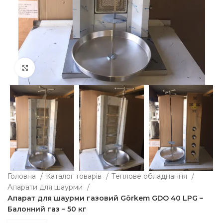
Клацніть, щоб збільшити
Головна
Каталог товарів
Теплове обладнання
Апарати для шаурми
Апарат для шаурми газовий Görkem GDO 40 LPG –
Балонний газ – 50 кг