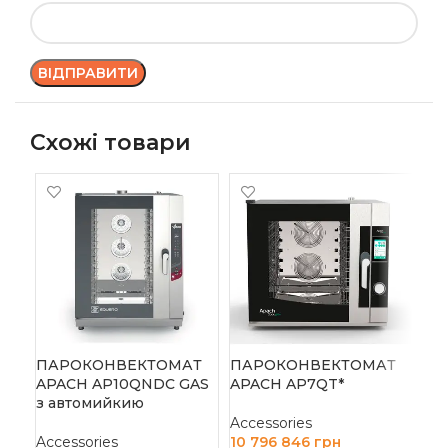
Схожі товари
-1
ПІ
HU
РІ
ПАРОКОНВЕКТОМАТ
ПАРОКОНВЕКТОМАТ
APACH AP10QNDC GAS
APACH AP7QT*
Acc
з автомийкию
33 
Accessories
Д
Accessories
10 796 846
грн