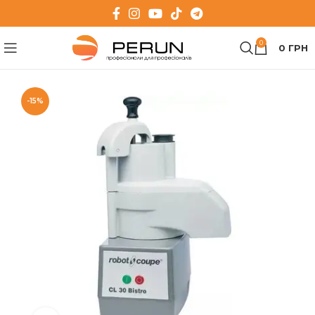
0
0
ГРН
-15%